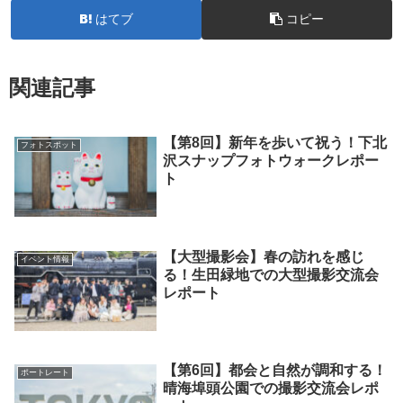
はてブ
コピー
関連記事
【第8回】新年を歩いて祝う！下北
フォトスポット
沢スナップフォトウォークレポー
ト
【大型撮影会】春の訪れを感じ
イベント情報
る！生田緑地での大型撮影交流会
レポート
【第6回】都会と自然が調和する！
ポートレート
晴海埠頭公園での撮影交流会レポ