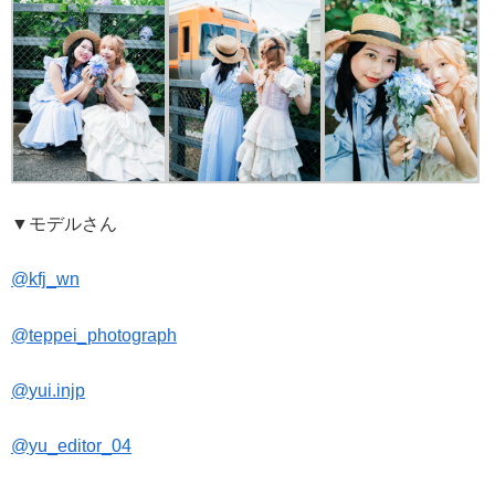
▼モデルさん
@
kfj_wn
@
teppei_photograph
@
yui.injp
@
yu_editor_04