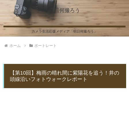
明日何撮ろう
カメラ生活応援メディア「明日何撮ろう」
ホーム
ポートレート
【第10回】梅雨の晴れ間に紫陽花を追う！井の
頭線沿いフォトウォークレポート