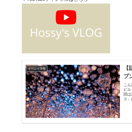
【
イベント情報
プ
こん
ビル
回は
ス」