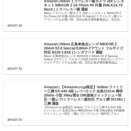
Amazon | Nikon ミラーレス一眼カメラ Z6II レンズ
キット NIKKOR Z 24-70mm f/4 付属 Z6IILK24-70
black | ミラーレス一眼 通販
Nikon ミラーレス一眼カメラ Z6II レンズキット NIKKOR Z
24-70mm f/4 付属 Z6IILK24-70 blackがミラーレス一眼スト
アでいつでもお買い得。当日お急ぎ便対象商品は、当日お届
け可能です。アマゾン配送商...
amzn.to
Amazon | Nikon 広角単焦点レンズ NIKKOR Z
28mm f/2.8 Special Edition Zマウント フルサイズ
対応 NZ28 2.8SE | レンズフード 通販
Nikon 広角単焦点レンズ NIKKOR Z 28mm f/2.8 Special
Edition Zマウント フルサイズ対応 NZ28 2.8SEがレンズフー
ドストアでいつでもお買い得。当日お急ぎ便対象商品は、当
日お届け可能です。アマゾ...
amzn.to
Amazon | 【Amazon.co.jp限定】Velbon ファミリ
ー三脚 EX-440 4段 レバーロック 全高153cm 脚径
20mm 小型 3Way雲台 DIN規格クイックシュー対
応 一眼レフ/ミラーレス一眼対応 アルミ脚 301482 |
三脚 通販
【Amazon.co.jp限定】Velbon ファミリー三脚 EX-440 4段
レバーロック 全高153cm 脚径20mm 小型 3Way雲台 DIN規格
クイックシュー対応 一眼レフ/ミラーレス一眼対応 アルミ脚
301482が三脚ストア...
amzn.to