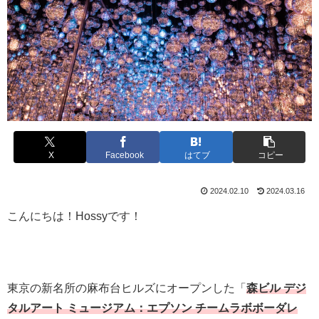
X
Facebook
はてブ
コピー
2024.02.10
2024.03.16
こんにちは！Hossyです！
東京の新名所の麻布台ヒルズにオープンした「
森ビル デジ
タルアート ミュージアム：エプソン チームラボボーダレ