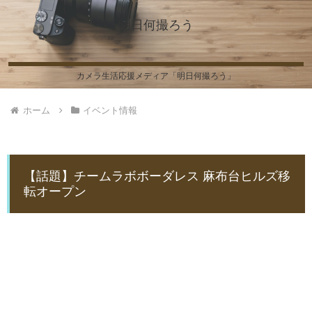
明日何撮ろう
カメラ生活応援メディア「明日何撮ろう」
ホーム
イベント情報
【話題】チームラボボーダレス 麻布台ヒルズ移
転オープン