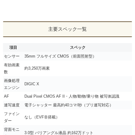
主要スペック一覧
項目
スペック
センサー
35mm フルサイズ CMOS（前面照射型）
有効画素
約3,250万画素
数
画像処理
DIGIC X
エンジン
AF
Dual Pixel CMOS AF II・人物/動物/乗り物 被写体認識
連写速度
電子シャッター 最高約40コマ/秒（プリ連写対応）
ファイン
なし（EVF非搭載）
ダー
背面モニ
3.0型 バリアングル液晶 約162万ドット