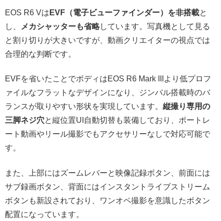
EOS R6 Vは
EVF（電子ビューファインダー）を非搭載
と
し、
メカシャッターも省略
しています。写真機として見る
と割り切りが大きいですが、動画クリエイターの視点では
合理的な判断です。
EVFを省いたことでボディはEOS R6 Mark IIIより低プロフ
ァイルなフラットなデザインになり、ジンバル搭載時のバ
ランスが取りやすい形状を実現しています。
縦撮り専用の
三脚ネジ穴
と縦位置UI自動切替も装備しており、ポートレ
ート動画やリール撮影でもアクセサリーなしで対応可能で
す。
また、上部にはズームレバーと映像記録ボタン、前面には
サブ録画ボタン、背面にはインスタントライブストリーム
ボタンも新設されており、ワンオペ撮影を意識したボタン
配置になっています。