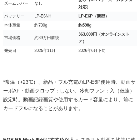
ズームレバー
なし
対応）
バッテリー
LP-E6NH
LP-E6P（新型）
本体重量
約700g
約598g
363,000円（オンラインスト
市場価格
約39万円前後
ア）
発売日
2025年11月
2026年6月下旬
*常温（+23℃）、新品・フル充電のLP-E6P使用時、動画サ
ーボAF・動画クロップ：しない、冷却ファン：入（低速）
設定時。動画記録画質や使用するカード容量により、前に
カードフルになることがあります。
EOS R6 Mark IIIがおすすめな人：
スチルと動画を均等に使