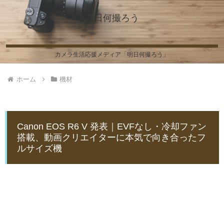
明日何撮ろう
カメラ生活応援メディア「明日何撮ろう」
ホーム
機材
Canon EOS R6 V 発表｜EVFなし・冷却ファン
搭載、動画クリエイターに本気で向き合ったフ
ルサイズ機