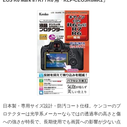
EOS R6 Mark II / R7 / R6 用「KLP-CEOSR6MK2」
日本製・専用サイズ設計・防汚コート仕様。ケンコーのプ
ロテクターは光学系メーカーならではの透過率の高さと傷
への強さが特長で、長期使用でも画質への影響が少ない点