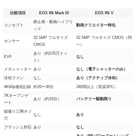
比較項目
EOS R6 Mark III
EOS R6 V
静止画・動画ハイブリ
コンセプト
動画クリエイター特化
ッド
32.5MP フルサイズ
32.5MP フルサイズ CMOS（同
センサー
CMOS
一）
あり（約576万ドッ
EVF
なし
ト）
メカシャッター
あり
なし（電子シャッターのみ）
冷却ファン
なし
あり（アクティブ冷却）
4K60p連続記録
約20〜30分
2時間以上（室温30℃）
7Kオープンゲ
あり（約33分）
バッテリー駆動限り
ート
縦撮り三脚ネジ
なし
あり
穴
フラッシュ対応
あり
なし
あり（RFパワーズームレンズ