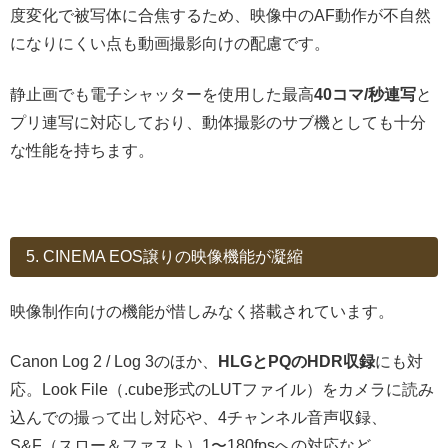
度変化で被写体に合焦するため、映像中のAF動作が不自然
になりにくい点も動画撮影向けの配慮です。
静止画でも電子シャッターを使用した最高
40コマ/秒連写
と
プリ連写に対応しており、動体撮影のサブ機としても十分
な性能を持ちます。
5. CINEMA EOS譲りの映像機能が凝縮
映像制作向けの機能が惜しみなく搭載されています。
Canon Log 2 / Log 3のほか、
HLGとPQのHDR収録
にも対
応。Look File（.cube形式のLUTファイル）をカメラに読み
込んでの撮って出し対応や、4チャンネル音声収録、
S&F（スロー＆ファスト）1〜180fpsへの対応など、