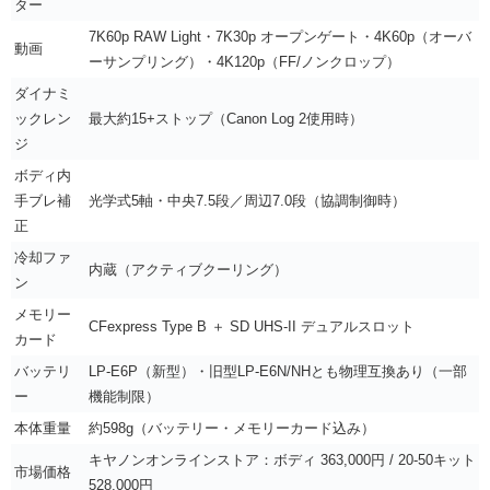
ター
7K60p RAW Light・7K30p オープンゲート・4K60p（オーバ
動画
ーサンプリング）・4K120p（FF/ノンクロップ）
ダイナミ
ックレン
最大約15+ストップ（Canon Log 2使用時）
ジ
ボディ内
手ブレ補
光学式5軸・中央7.5段／周辺7.0段（協調制御時）
正
冷却ファ
内蔵（アクティブクーリング）
ン
メモリー
CFexpress Type B ＋ SD UHS-II デュアルスロット
カード
バッテリ
LP-E6P（新型）・旧型LP-E6N/NHとも物理互換あり（一部
ー
機能制限）
本体重量
約598g（バッテリー・メモリーカード込み）
キヤノンオンラインストア：ボディ 363,000円 / 20-50キット
市場価格
528,000円