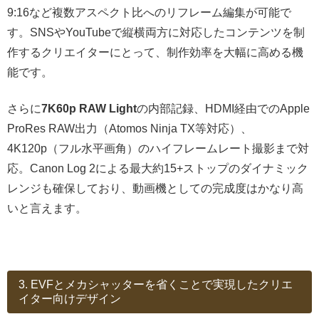
9:16など複数アスペクト比へのリフレーム編集が可能で
す。SNSやYouTubeで縦横両方に対応したコンテンツを制
作するクリエイターにとって、制作効率を大幅に高める機
能です。
さらに
7K60p RAW Light
の内部記録、HDMI経由でのApple
ProRes RAW出力（Atomos Ninja TX等対応）、
4K120p（フル水平画角）のハイフレームレート撮影まで対
応。Canon Log 2による最大約15+ストップのダイナミック
レンジも確保しており、動画機としての完成度はかなり高
いと言えます。
3. EVFとメカシャッターを省くことで実現したクリエ
イター向けデザイン