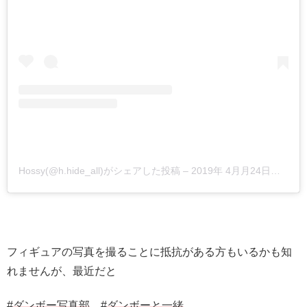
Hossy(@h.hide_all)がシェアした投稿
–
2019年 4月月24日午後4時07分PDT
フィギュアの写真を撮ることに抵抗がある方もいるかも知
れませんが、最近だと
#ダンボー写真部
#ダンボーと一緒