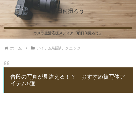
明日何撮ろう
カメラ生活応援メディア「明日何撮ろう」
ホーム
アイテム/撮影テクニック
普段の写真が見違える！？ おすすめ被写体ア
イテム5選