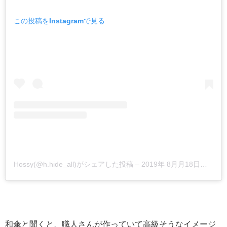
この投稿をInstagramで見る
Hossy(@h.hide_all)がシェアした投稿
–
2019年 8月月18日午後4時31分PDT
和傘と聞くと、職人さんが作っていて高級そうなイメージ