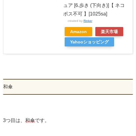
ュア [6.歩き (下向き)]【 ネコ
ポス不可 】[1025sa]
created by
Rinker
Amazon
楽天市場
Yahooショッピング
和傘
3つ目は、
和傘
です。